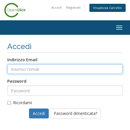
Accedi
Registrati
Visualizza Carrello
Attiv
Navi
Accedi
Indirizzo Email
Password
Ricordami
Password dimenticata?