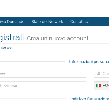
hivio Domande
Stato del Network
Contattaci!
istrati
Crea un nuovo account.
Registrati
Informazioni persona
+39
Indirizzo fatturazion