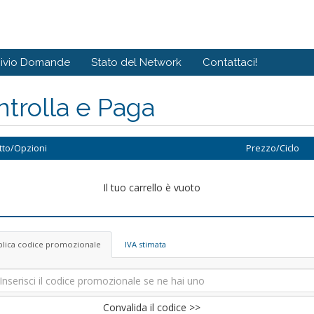
hivio Domande
Stato del Network
Contattaci!
trolla e Paga
tto/Opzioni
Prezzo/Ciclo
Il tuo carrello è vuoto
plica codice promozionale
IVA stimata
Convalida il codice >>