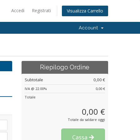
Accedi
Registrati
Visualizza Carrello
Account
Riepilogo Ordine
Subtotale
0,00 €
IVA @ 22.00%
0,00 €
Totale
0,00 €
Totale da saldare oggi
Cassa